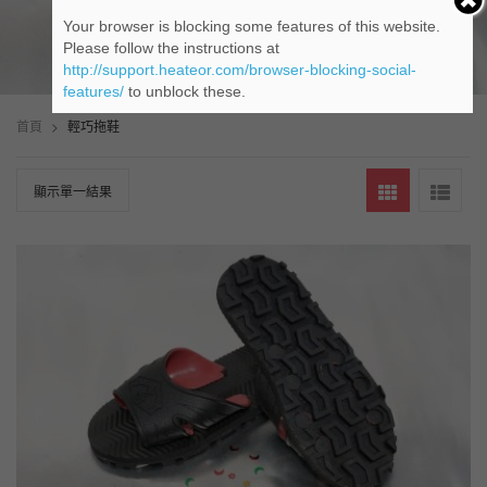
支援服務
Your browser is blocking some features of this website.
Please follow the instructions at
營業規章
http://support.heateor.com/browser-blocking-social-
features/
to unblock these.
條款和條件
首頁
>
輕巧拖鞋
我的帳戶
顯示單一結果