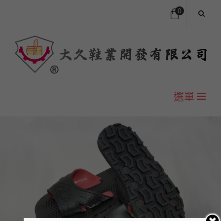
0
您的購物車中沒有商品
NT$
0
小計:
選單
首頁
公司簡介
尺寸對照表
H型包頭拖鞋
Y型夾腳拖鞋