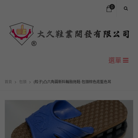
0
您的購物車中沒有商品
NT$
0
小計:
選單
首頁
首頁
>
包頭
>
(粒子)凸六角圓新料輪胎拖鞋-包頭棕色底藍色耳
公司簡介
尺寸對照表
H型包頭拖鞋
Y型夾腳拖鞋