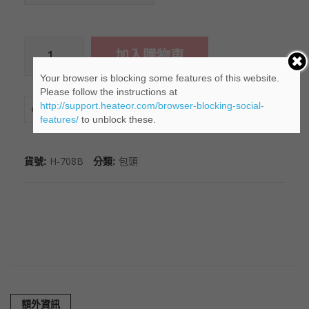
加入購物車
數
Your browser is blocking some features of this website.
Please follow the instructions at
量
http://support.heateor.com/browser-blocking-social-
添加到「願望清單」
features/
to unblock these.
H-708B
包頭
貨號:
分類:
額外資訊