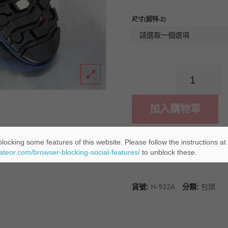
尺寸(超特-2)
數
量
加入購物車
locking some features of this website. Please follow the instructions at
添加到「願望清單」
eateor.com/browser-blocking-social-features/
to unblock these.
H-932A
包頭
貨號:
分類: