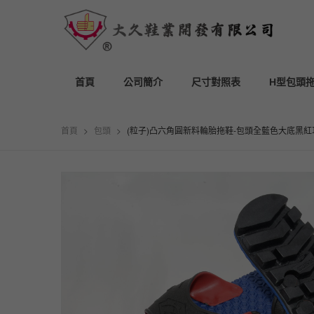
首頁
公司簡介
尺寸對照表
H型包頭
首頁
>
包頭
>
(粒子)凸六角圓新料輪胎拖鞋-包頭全藍色大底黑紅