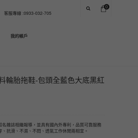
0
客服專線 :0933-032-705
您的購物車中沒有商品
我的帳戶
NT$
0
小計:
新料輪胎拖鞋-包頭全藍色大底黑紅
知名雜誌相繼報導，並具有國內外專利，品質可靠服務
穿、抗滑、不濕、不悶、透氣工作休閒兩相宜。