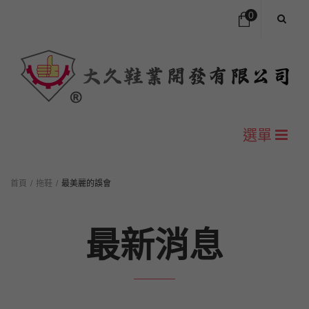
0
您的購物車中沒有商品
NT$
0
小計:
選單
首頁
首頁
/
拖鞋
/
最美麗的誤會
公司簡介
最新消息
尺寸對照表
H型包頭拖鞋
Y型夾腳拖鞋