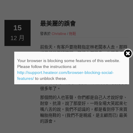
支援服務
營業規章
最美麗的誤會
15
條款和條件
發表於
Christine
/
拖鞋
12 月
我的帳戶
前些天，有客戶要拖鞋指定林老闆本人去，那時
候已經是下班時間，路過人潮很多，也很多人看
到停下來買拖鞋，有的是湊熱鬧看看就走，也不
Your browser is blocking some features of this website.
知道我賣甚麼東西，只知道是拖鞋，沒甚麼好看
Please follow the instructions at
就走了。有的好奇，常會問這是甚麼拖鞋，怎麼
http://support.heateor.com/browser-blocking-social-
那麼多人在買，有幾個客人同聲回答說是輪胎拖
features/
to unblock these.
鞋啦!很好穿、耐穿、抗滑、不濕不悶，我們穿了
很多年了。
那個問的人也答聲，你們都是自己人才說好穿、
耐穿、抗滑，說了那麼好，一時全場大笑起來七
嘴八舌的說。我們不認識的，都是看到停下來買
輪胎拖鞋的。(我們不是親戚，是主顧而已) 最美
的誤會。