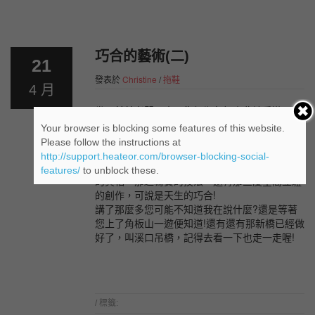
支援服務
營業規章
巧合的藝術(二)
21
條款和條件
發表於
Christine
/
拖鞋
4 月
我的帳戶
幾天前林老闆又去了復興鄉角板山舊地重遊。在
梅園裡除了梅子長很多外，那位藝術家(斯坦弗
Your browser is blocking some features of this website.
利)先生還在。看了他那熟悉的影子，感覺很親
Please follow the instructions at
切。這次我有穿著我們所設計並且有專利的那雙
http://support.heateor.com/browser-blocking-social-
地久牌輪胎拖鞋去，也比對了一下，還真不是蓋
features/
to unblock these.
的真相。那超寫實的技法，還有那三度空間立體
的創作，可說是天生的巧合!
講了那麼多您可能不知道我在說什麼?還是等著
您上了角板山一遊便知道!還有還有那新橋已經做
好了，叫溪口吊橋，記得去看一下也走一走喔!
/ 標籤: