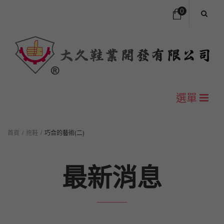
0
您的購物車中沒有商品
NT$
0
小計:
選單
首頁
首頁
/
拖鞋
/
巧合的藝術(二)
公司簡介
最新消息
尺寸對照表
H型包頭拖鞋
Y型夾腳拖鞋